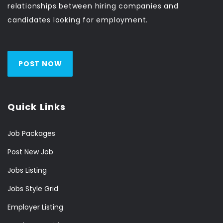
relationships between hiring companies and
candidates looking for employment.
POST NOW
Quick Links
Job Packages
Post New Job
Jobs Listing
Jobs Style Grid
Employer Listing