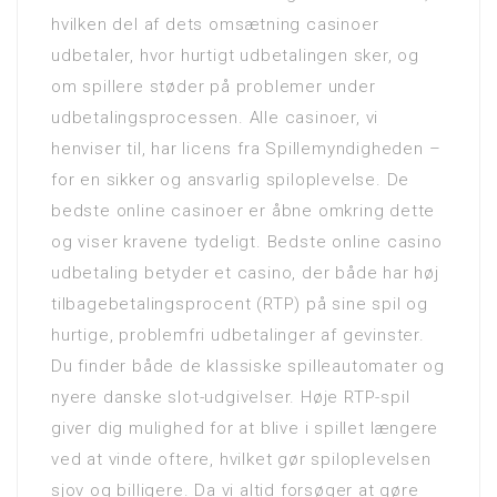
hvilken del af dets omsætning casinoer
udbetaler, hvor hurtigt udbetalingen sker, og
om spillere støder på problemer under
udbetalingsprocessen. Alle casinoer, vi
henviser til, har licens fra Spillemyndigheden –
for en sikker og ansvarlig spiloplevelse. De
bedste online casinoer er åbne omkring dette
og viser kravene tydeligt. Bedste online casino
udbetaling betyder et casino, der både har høj
tilbagebetalingsprocent (RTP) på sine spil og
hurtige, problemfri udbetalinger af gevinster.
Du finder både de klassiske spilleautomater og
nyere danske slot-udgivelser. Høje RTP-spil
giver dig mulighed for at blive i spillet længere
ved at vinde oftere, hvilket gør spiloplevelsen
sjov og billigere. Da vi altid forsøger at gøre