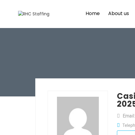
Home
About us
Cas
202
Email
Teleph