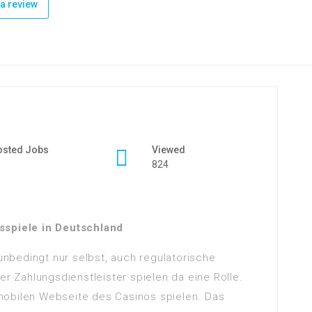
a review
osted Jobs
Viewed
824
sspiele in Deutschland
 unbedingt nur selbst, auch regulatorische
er Zahlungsdienstleister spielen da eine Rolle.
mobilen Webseite des Casinos spielen. Das