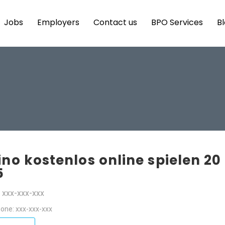
Jobs
Employers
Contact us
BPO Services
B
ino kostenlos online spielen 2
5
: xxx-xxx-xxx
one: xxx-xxx-xxx