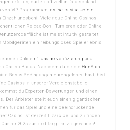
gen erfüllen, dürfen offiziell in Deutschland
ren von VIP-Programmen,
online casino spiele
 Einzahlungsboni. Viele neue Online Casinos
hentlichen Reload-Boni, Turnieren oder Online
enutzeroberfläche ist meist intuitiv gestaltet,
 Mobilgeräten ein reibungsloses Spielerlebnis
seriösen Online
n1 casino verifizierung
und
en Casino Bonus. Nachdem du dir die
HitnSpin
ino Bonus Bedingungen durchgelesen hast, bist
line Casinos in unserer Vergleichstabelle
bekommst du Experten-Bewertungen und einen
s. Der Anbieter stellt euch einen gigantischen
men für das Spiel und eine beeindruckende
et Casino ist derzeit Lizaro bei uns zu finden.
e Casino 2025 aus und fangt an zu gewinnen!