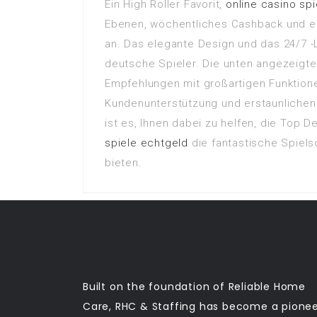
Ein High Roller Favorit,
online casino sp
Ebenen, wöchentliches Cashback und ei
an. Das elegante Design und das 24/7 -
deutsche Spieler. Die unten angezeigte
Empfehlungen mit großartigen Funktionen
Kundenunterstützung und erstaunlichen
ist es, Ihnen dabei zu helfen, die Top
spiele echtgeld
die fantastische Spiels
bieten.
Built on the foundation of Reliable Home
Care, RHC & Staffing has become a pione